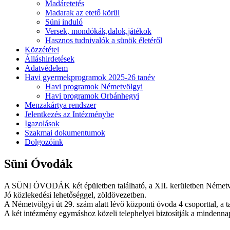
Madáretetés
Madarak az etető körül
Süni induló
Versek, mondókák,dalok,játékok
Hasznos tudnivalók a sünök életéről
Közzététel
Álláshirdetések
Adatvédelem
Havi gyermekprogramok 2025-26 tanév
Havi programok Németvölgyi
Havi programok Orbánhegyi
Menzakártya rendszer
Jelentkezés az Intézménybe
Igazolások
Szakmai dokumentumok
Dolgozóink
Süni Óvodák
A SÜNI ÓVODÁK két épületben található, a XII. kerületben Németvölg
Jó közlekedési lehetőséggel, zöldövezetben.
A Németvölgyi út 29. szám alatt lévő központi óvoda 4 csoporttal, a t
A két intézmény egymáshoz közeli telephelyei biztosítják a mindennapi