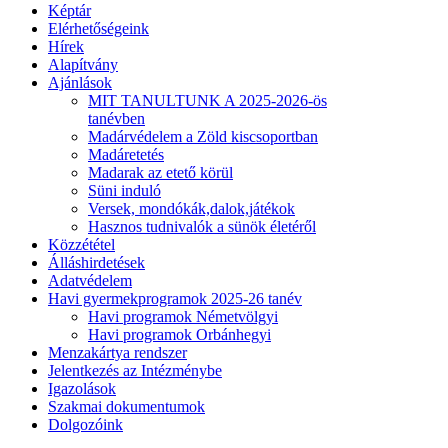
Képtár
Elérhetőségeink
Hírek
Alapítvány
Ajánlások
MIT TANULTUNK A 2025-2026-ös
tanévben
Madárvédelem a Zöld kiscsoportban
Madáretetés
Madarak az etető körül
Süni induló
Versek, mondókák,dalok,játékok
Hasznos tudnivalók a sünök életéről
Közzététel
Álláshirdetések
Adatvédelem
Havi gyermekprogramok 2025-26 tanév
Havi programok Németvölgyi
Havi programok Orbánhegyi
Menzakártya rendszer
Jelentkezés az Intézménybe
Igazolások
Szakmai dokumentumok
Dolgozóink