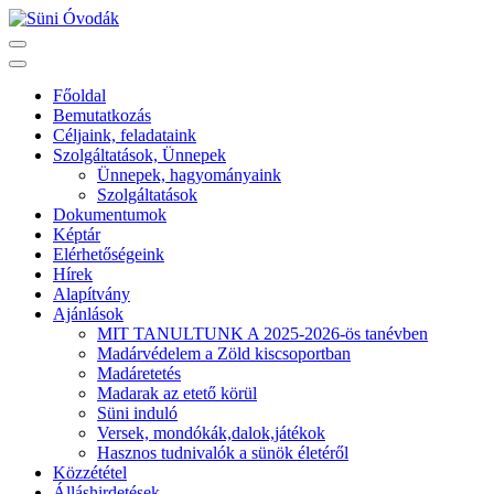
Skip
to
Süni Óvodák
Villaépület a város szívében
content
(Press
Főoldal
Enter)
Bemutatkozás
Céljaink, feladataink
Szolgáltatások, Ünnepek
Ünnepek, hagyományaink
Szolgáltatások
Dokumentumok
Képtár
Elérhetőségeink
Hírek
Alapítvány
Ajánlások
MIT TANULTUNK A 2025-2026-ös tanévben
Madárvédelem a Zöld kiscsoportban
Madáretetés
Madarak az etető körül
Süni induló
Versek, mondókák,dalok,játékok
Hasznos tudnivalók a sünök életéről
Közzététel
Álláshirdetések