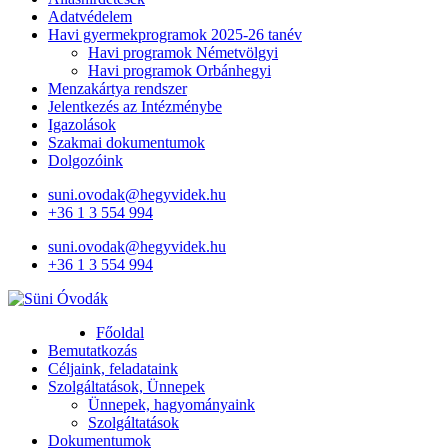
Adatvédelem
Havi gyermekprogramok 2025-26 tanév
Havi programok Németvölgyi
Havi programok Orbánhegyi
Menzakártya rendszer
Jelentkezés az Intézménybe
Igazolások
Szakmai dokumentumok
Dolgozóink
suni.ovodak@hegyvidek.hu
+36 1 3 554 994
suni.ovodak@hegyvidek.hu
+36 1 3 554 994
Süni Óvodák
Villaépület a város szívében
Főoldal
Bemutatkozás
Céljaink, feladataink
Szolgáltatások, Ünnepek
Ünnepek, hagyományaink
Szolgáltatások
Dokumentumok