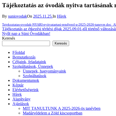
Tájékoztatás az óvodák nyitva tartásának 
By
suniovodak
On
2025.11.25.
In
Hírek
Tajekoztatas-ovodak-NYARI-nyitvatartasi-rendjerol-a-2025-2026-tanevre.doc_
Bejegyzés
Tájékoztatás az étkezési térítési díjak 2025.09.01-től történő változásá
Nyílt nap a Süni Óvodákban!
navigáció
Keresés
Keresés
Főoldal
Bemutatkozás
Céljaink, feladataink
Szolgáltatások, Ünnepek
Ünnepek, hagyományaink
Szolgáltatások
Dokumentumok
Képtár
Elérhetőségeink
Hírek
Alapítvány
Ajánlások
MIT TANULTUNK A 2025-2026-ös tanévben
Madárvédelem a Zöld kiscsoportban