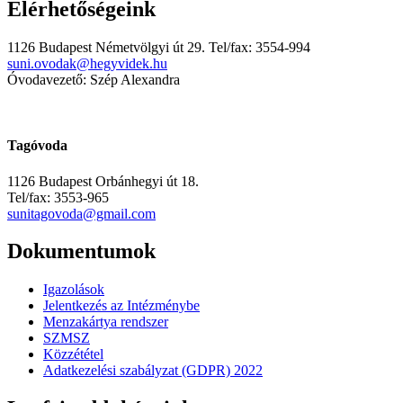
Elérhetőségeink
1126 Budapest Németvölgyi út 29. Tel/fax: 3554-994
suni.ovodak@hegyvidek.hu
Óvodavezető: Szép Alexandra
Tagóvoda
1126 Budapest Orbánhegyi út 18.
Tel/fax: 3553-965
sunitagovoda@gmail.com
Dokumentumok
Igazolások
Jelentkezés az Intézménybe
Menzakártya rendszer
SZMSZ
Közzététel
Adatkezelési szabályzat (GDPR) 2022