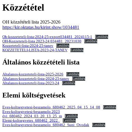
Közzététel
OH közzétételi lista 2025-2026
https://kir.oktatas.hu/kirint.show/1034481
Oh-kozzeteteli-lista-2024-25-export034481_2024115-1
Letöltés
OH-Kozzeteteli-lista 2023-24 034481_20231030
Letöltés
Kozzeteteli-lista-2024-25-tanev
Letöltés
KOZZETETELI-LISTA-2023-24-TANEV
Letöltés
Általános közzétételi lista
Altalanos-kozzeteteli-lista-2025-2026
Letöltés
Altalanos-kozzeteteli-lista-2024-25-tanev
Letöltés
Altalanos-kozzeteteli-lista-2023-24
Letöltés
Elemi költségvetések
Eves-koltsegvetesi-beszamolo_680462_2025_04_15_14_08
Letöltés
Eves-koltsegvetesi-beszamolo 2023
évi_680462_2024_03_20_13_25_m
Letöltés
Elemi-koltsegvetes_680462_2022_
Letöltés
Eves-koltsegvetesi-beszamolo_680462_Suni_Ovodak
Letöltés