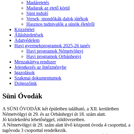
Madáretetés
Madarak az etető körül
Süni induló
Versek, mondókák,dalok,játékok
Hasznos tudnivalók a sünök életéről
Közzététel
Álláshirdetések
Adatvédelem
Havi gyermekprogramok 2025-26 tanév
Havi programok Németvölgyi
Havi programok Orbánhegyi
Menzakártya rendszer
Jelentkezés az Intézménybe
Igazolások
Szakmai dokumentumok
Dolgozóink
Süni Óvodák
A SÜNI ÓVODÁK két épületben található, a XII. kerületben
Németvölgyi út 29. és az Orbánhegyi út 18. szám alatt.
Jó közlekedési lehetőséggel, zöldövezetben.
A Németvölgyi út 29. szám alatt lévő központi óvoda 4 csoporttal, a
tagóvoda 3 csoporttal rendelkezik.