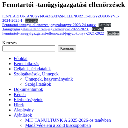
Fenntartói -tanügyigazgatási ellenőrzések
fENNTARTOI-TANUGYI-IGAZGATASI-ELLENORZES-JEGYZOKONYVE-
2024-2025-1
Letöltés
Fenntartoi-tanugyi-ellenorzes-jegyzokonyve-2023-24-tanev
Letöltés
Tanugyigazgatasi-ellenorzes-jegyzokonyve 2022-2023
Letöltés
Fenntartoi-tanugyigazgatasi-ellenorzesi-jegyzokonyv-2021-2022
Letöltés
Keresés
Keresés
Főoldal
Bemutatkozás
Céljaink, feladataink
Szolgáltatások, Ünnepek
Ünnepek, hagyományaink
Szolgáltatások
Dokumentumok
Képtár
Elérhetőségeink
Hírek
Alapítvány
Ajánlások
MIT TANULTUNK A 2025-2026-ös tanévben
Madárvédelem a Zöld kiscsoportban