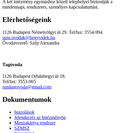
A két intézmény egymáshoz közeli telephelyei biztosítják a
mindennapi, rendszeres, személyes kapcsolattartást.
Elérhetőségeink
1126 Budapest Németvölgyi út 29. Tel/fax: 3554-994
suni.ovodak@hegyvidek.hu
Óvodavezető: Szép Alexandra
Tagóvoda
1126 Budapest Orbánhegyi út 18.
Tel/fax: 3553-965
sunitagovoda@gmail.com
Dokumentumok
Igazolások
Jelentkezés az Intézménybe
Menzakártya rendszer
SZMSZ