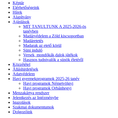
Képtár
Elérhetőségeink
Hírek
Alapítvány
Ajánlások
MIT TANULTUNK A 2025-2026-ös
tanévben
Madárvédelem a Zöld kiscsoportban
Madáretetés
Madarak az etető körül
Süni induló
Versek, mondókák,dalok,játékok
Hasznos tudnivalók a sünök életéről
Közzététel
Álláshirdetések
Adatvédelem
Havi gyermekprogramok 2025-26 tanév
Havi programok Németvölgyi
Havi programok Orbánhegyi
Menzakártya rendszer
Jelentkezés az Intézménybe
Igazolások
Szakmai dokumentumok
Dolgozóink