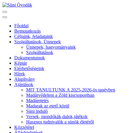
Skip
to
Süni Óvodák
Villaépület a város szívében
content
(Press
Főoldal
Enter)
Bemutatkozás
Céljaink, feladataink
Szolgáltatások, Ünnepek
Ünnepek, hagyományaink
Szolgáltatások
Dokumentumok
Képtár
Elérhetőségeink
Hírek
Alapítvány
Ajánlások
MIT TANULTUNK A 2025-2026-ös tanévben
Madárvédelem a Zöld kiscsoportban
Madáretetés
Madarak az etető körül
Süni induló
Versek, mondókák,dalok,játékok
Hasznos tudnivalók a sünök életéről
Közzététel
Álláshirdetések