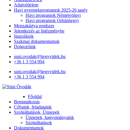
Adatvédelem
Havi gyermekprogramok 2025-26 tanév
Havi programok Németvölgyi
Havi programok Orbánhegyi
Menzakártya rendszer
Jelentkezés az Intézménybe
Igazolások
Szakmai dokumentumok
Dolgozóink
suni.ovodak@hegyvidek.hu
+36 1 3 554 994
suni.ovodak@hegyvidek.hu
+36 1 3 554 994
Süni Óvodák
Villaépület a város szívében
Főoldal
Bemutatkozás
Céljaink, feladataink
Szolgáltatások, Ünnepek
Ünnepek, hagyományaink
Szolgáltatások
Dokumentumok