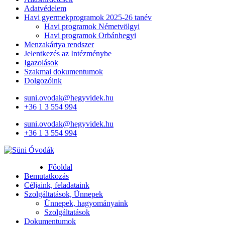
Adatvédelem
Havi gyermekprogramok 2025-26 tanév
Havi programok Németvölgyi
Havi programok Orbánhegyi
Menzakártya rendszer
Jelentkezés az Intézménybe
Igazolások
Szakmai dokumentumok
Dolgozóink
suni.ovodak@hegyvidek.hu
+36 1 3 554 994
suni.ovodak@hegyvidek.hu
+36 1 3 554 994
Süni Óvodák
Villaépület a város szívében
Főoldal
Bemutatkozás
Céljaink, feladataink
Szolgáltatások, Ünnepek
Ünnepek, hagyományaink
Szolgáltatások
Dokumentumok