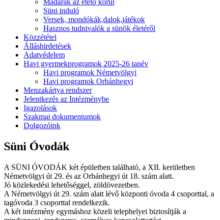
Madarak az etető körül
Süni induló
Versek, mondókák,dalok,játékok
Hasznos tudnivalók a sünök életéről
Közzététel
Álláshirdetések
Adatvédelem
Havi gyermekprogramok 2025-26 tanév
Havi programok Németvölgyi
Havi programok Orbánhegyi
Menzakártya rendszer
Jelentkezés az Intézménybe
Igazolások
Szakmai dokumentumok
Dolgozóink
Süni Óvodák
A SÜNI ÓVODÁK két épületben található, a XII. kerületben
Németvölgyi út 29. és az Orbánhegyi út 18. szám alatt.
Jó közlekedési lehetőséggel, zöldövezetben.
A Németvölgyi út 29. szám alatt lévő központi óvoda 4 csoporttal, a
tagóvoda 3 csoporttal rendelkezik.
A két intézmény egymáshoz közeli telephelyei biztosítják a