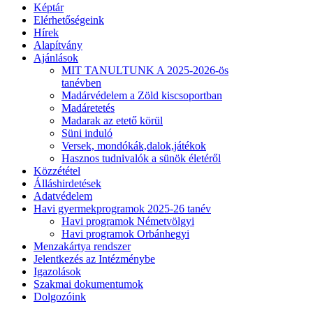
Képtár
Elérhetőségeink
Hírek
Alapítvány
Ajánlások
MIT TANULTUNK A 2025-2026-ös
tanévben
Madárvédelem a Zöld kiscsoportban
Madáretetés
Madarak az etető körül
Süni induló
Versek, mondókák,dalok,játékok
Hasznos tudnivalók a sünök életéről
Közzététel
Álláshirdetések
Adatvédelem
Havi gyermekprogramok 2025-26 tanév
Havi programok Németvölgyi
Havi programok Orbánhegyi
Menzakártya rendszer
Jelentkezés az Intézménybe
Igazolások
Szakmai dokumentumok
Dolgozóink