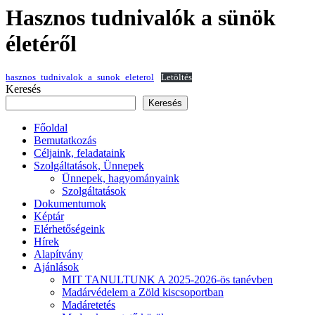
Hasznos tudnivalók a sünök
életéről
hasznos_tudnivalok_a_sunok_eleterol
Letöltés
Keresés
Keresés
Főoldal
Bemutatkozás
Céljaink, feladataink
Szolgáltatások, Ünnepek
Ünnepek, hagyományaink
Szolgáltatások
Dokumentumok
Képtár
Elérhetőségeink
Hírek
Alapítvány
Ajánlások
MIT TANULTUNK A 2025-2026-ös tanévben
Madárvédelem a Zöld kiscsoportban
Madáretetés