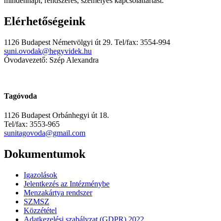
mindennapi, rendszeres, személyes kapcsolattartást.
Elérhetőségeink
1126 Budapest Németvölgyi út 29. Tel/fax: 3554-994
suni.ovodak@hegyvidek.hu
Óvodavezető: Szép Alexandra
Tagóvoda
1126 Budapest Orbánhegyi út 18.
Tel/fax: 3553-965
sunitagovoda@gmail.com
Dokumentumok
Igazolások
Jelentkezés az Intézménybe
Menzakártya rendszer
SZMSZ
Közzététel
Adatkezelési szabályzat (GDPR) 2022