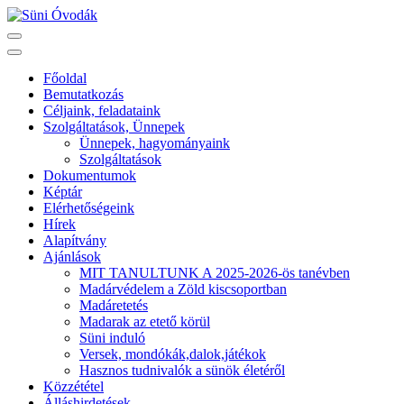
Skip
to
Süni Óvodák
Villaépület a város szívében
content
(Press
Főoldal
Enter)
Bemutatkozás
Céljaink, feladataink
Szolgáltatások, Ünnepek
Ünnepek, hagyományaink
Szolgáltatások
Dokumentumok
Képtár
Elérhetőségeink
Hírek
Alapítvány
Ajánlások
MIT TANULTUNK A 2025-2026-ös tanévben
Madárvédelem a Zöld kiscsoportban
Madáretetés
Madarak az etető körül
Süni induló
Versek, mondókák,dalok,játékok
Hasznos tudnivalók a sünök életéről
Közzététel
Álláshirdetések