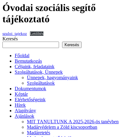
Óvodai szociális segítő
tájékoztató
szuloi_tajekoz
Letöltés
Keresés
Keresés
Főoldal
Bemutatkozás
Céljaink, feladataink
Szolgáltatások, Ünnepek
Ünnepek, hagyományaink
Szolgáltatások
Dokumentumok
Képtár
Elérhetőségeink
Hírek
Alapítvány
Ajánlások
MIT TANULTUNK A 2025-2026-ös tanévben
Madárvédelem a Zöld kiscsoportban
Madáretetés