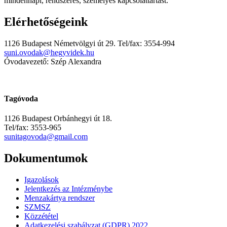
mindennapi, rendszeres, személyes kapcsolattartást.
Elérhetőségeink
1126 Budapest Németvölgyi út 29. Tel/fax: 3554-994
suni.ovodak@hegyvidek.hu
Óvodavezető: Szép Alexandra
Tagóvoda
1126 Budapest Orbánhegyi út 18.
Tel/fax: 3553-965
sunitagovoda@gmail.com
Dokumentumok
Igazolások
Jelentkezés az Intézménybe
Menzakártya rendszer
SZMSZ
Közzététel
Adatkezelési szabályzat (GDPR) 2022