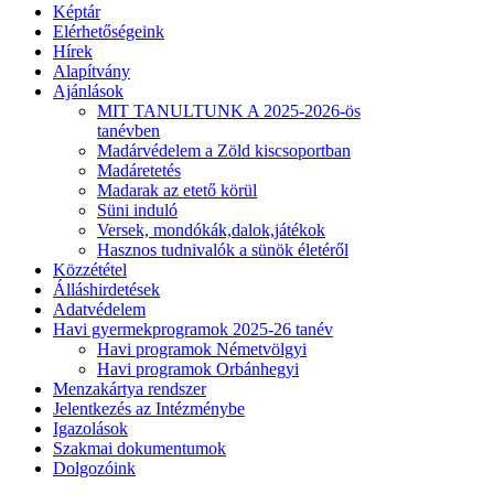
Képtár
Elérhetőségeink
Hírek
Alapítvány
Ajánlások
MIT TANULTUNK A 2025-2026-ös
tanévben
Madárvédelem a Zöld kiscsoportban
Madáretetés
Madarak az etető körül
Süni induló
Versek, mondókák,dalok,játékok
Hasznos tudnivalók a sünök életéről
Közzététel
Álláshirdetések
Adatvédelem
Havi gyermekprogramok 2025-26 tanév
Havi programok Németvölgyi
Havi programok Orbánhegyi
Menzakártya rendszer
Jelentkezés az Intézménybe
Igazolások
Szakmai dokumentumok
Dolgozóink