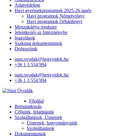
Adatvédelem
Havi gyermekprogramok 2025-26 tanév
Havi programok Németvölgyi
Havi programok Orbánhegyi
Menzakártya rendszer
Jelentkezés az Intézménybe
Igazolások
Szakmai dokumentumok
Dolgozóink
suni.ovodak@hegyvidek.hu
+36 1 3 554 994
suni.ovodak@hegyvidek.hu
+36 1 3 554 994
Süni Óvodák
Villaépület a város szívében
Főoldal
Bemutatkozás
Céljaink, feladataink
Szolgáltatások, Ünnepek
Ünnepek, hagyományaink
Szolgáltatások
Dokumentumok