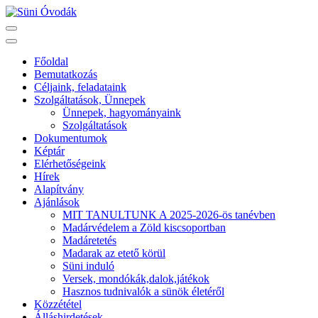
Skip
to
Süni Óvodák
Villaépület a város szívében
content
(Press
Főoldal
Enter)
Bemutatkozás
Céljaink, feladataink
Szolgáltatások, Ünnepek
Ünnepek, hagyományaink
Szolgáltatások
Dokumentumok
Képtár
Elérhetőségeink
Hírek
Alapítvány
Ajánlások
MIT TANULTUNK A 2025-2026-ös tanévben
Madárvédelem a Zöld kiscsoportban
Madáretetés
Madarak az etető körül
Süni induló
Versek, mondókák,dalok,játékok
Hasznos tudnivalók a sünök életéről
Közzététel
Álláshirdetések