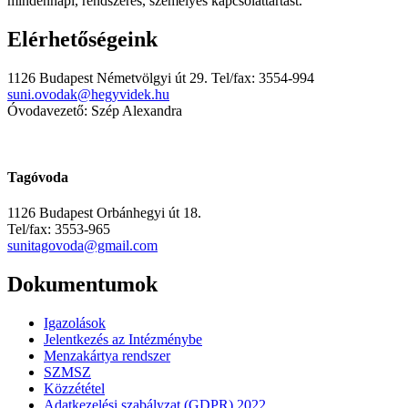
mindennapi, rendszeres, személyes kapcsolattartást.
Elérhetőségeink
1126 Budapest Németvölgyi út 29. Tel/fax: 3554-994
suni.ovodak@hegyvidek.hu
Óvodavezető: Szép Alexandra
Tagóvoda
1126 Budapest Orbánhegyi út 18.
Tel/fax: 3553-965
sunitagovoda@gmail.com
Dokumentumok
Igazolások
Jelentkezés az Intézménybe
Menzakártya rendszer
SZMSZ
Közzététel
Adatkezelési szabályzat (GDPR) 2022