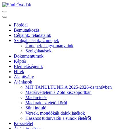
Skip
to
Süni Óvodák
Villaépület a város szívében
content
(Press
Főoldal
Enter)
Bemutatkozás
Céljaink, feladataink
Szolgáltatások, Ünnepek
Ünnepek, hagyományaink
Szolgáltatások
Dokumentumok
Képtár
Elérhetőségeink
Hírek
Alapítvány
Ajánlások
MIT TANULTUNK A 2025-2026-ös tanévben
Madárvédelem a Zöld kiscsoportban
Madáretetés
Madarak az etető körül
Süni induló
Versek, mondókák,dalok,játékok
Hasznos tudnivalók a sünök életéről
Közzététel
Álláshirdetések