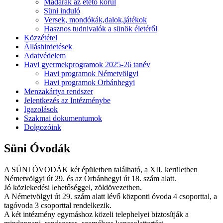
Madarak az etető körül
Süni induló
Versek, mondókák,dalok,játékok
Hasznos tudnivalók a sünök életéről
Közzététel
Álláshirdetések
Adatvédelem
Havi gyermekprogramok 2025-26 tanév
Havi programok Németvölgyi
Havi programok Orbánhegyi
Menzakártya rendszer
Jelentkezés az Intézménybe
Igazolások
Szakmai dokumentumok
Dolgozóink
Süni Óvodák
A SÜNI ÓVODÁK két épületben található, a XII. kerületben
Németvölgyi út 29. és az Orbánhegyi út 18. szám alatt.
Jó közlekedési lehetőséggel, zöldövezetben.
A Németvölgyi út 29. szám alatt lévő központi óvoda 4 csoporttal, a
tagóvoda 3 csoporttal rendelkezik.
A két intézmény egymáshoz közeli telephelyei biztosítják a