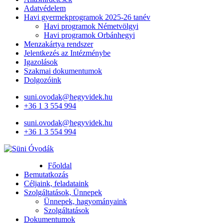
Adatvédelem
Havi gyermekprogramok 2025-26 tanév
Havi programok Németvölgyi
Havi programok Orbánhegyi
Menzakártya rendszer
Jelentkezés az Intézménybe
Igazolások
Szakmai dokumentumok
Dolgozóink
suni.ovodak@hegyvidek.hu
+36 1 3 554 994
suni.ovodak@hegyvidek.hu
+36 1 3 554 994
Süni Óvodák
Villaépület a város szívében
Főoldal
Bemutatkozás
Céljaink, feladataink
Szolgáltatások, Ünnepek
Ünnepek, hagyományaink
Szolgáltatások
Dokumentumok