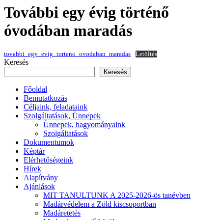
További egy évig történő
óvodában maradás
tovabbi_egy_evig_torteno_ovodaban_maradas
Letöltés
Keresés
Keresés
Főoldal
Bemutatkozás
Céljaink, feladataink
Szolgáltatások, Ünnepek
Ünnepek, hagyományaink
Szolgáltatások
Dokumentumok
Képtár
Elérhetőségeink
Hírek
Alapítvány
Ajánlások
MIT TANULTUNK A 2025-2026-ös tanévben
Madárvédelem a Zöld kiscsoportban
Madáretetés