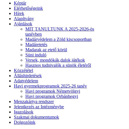
Képtár
Elérhetőségeink
Hírek
Alapítvány
Ajánlások
MIT TANULTUNK A 2025-2026-ös
tanévben
Madárvédelem a Zöld kiscsoportban
Madáretetés
Madarak az etető körül
Süni induló
Versek, mondókák,dalok,játékok
Hasznos tudnivalók a sünök életéről
Közzététel
Álláshirdetések
Adatvédelem
Havi gyermekprogramok 2025-26 tanév
Havi programok Németvölgyi
Havi programok Orbánhegyi
Menzakártya rendszer
Jelentkezés az Intézménybe
Igazolások
Szakmai dokumentumok
Dolgozóink