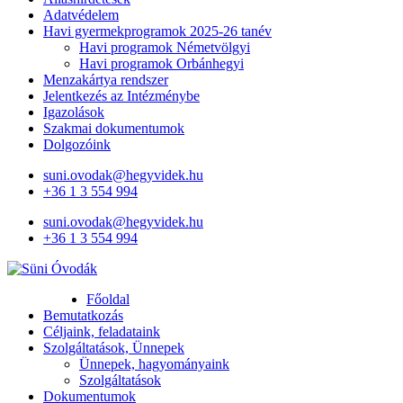
Adatvédelem
Havi gyermekprogramok 2025-26 tanév
Havi programok Németvölgyi
Havi programok Orbánhegyi
Menzakártya rendszer
Jelentkezés az Intézménybe
Igazolások
Szakmai dokumentumok
Dolgozóink
suni.ovodak@hegyvidek.hu
+36 1 3 554 994
suni.ovodak@hegyvidek.hu
+36 1 3 554 994
Süni Óvodák
Villaépület a város szívében
Főoldal
Bemutatkozás
Céljaink, feladataink
Szolgáltatások, Ünnepek
Ünnepek, hagyományaink
Szolgáltatások
Dokumentumok