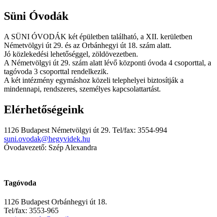
Süni Óvodák
A SÜNI ÓVODÁK két épületben található, a XII. kerületben
Németvölgyi út 29. és az Orbánhegyi út 18. szám alatt.
Jó közlekedési lehetőséggel, zöldövezetben.
A Németvölgyi út 29. szám alatt lévő központi óvoda 4 csoporttal, a
tagóvoda 3 csoporttal rendelkezik.
A két intézmény egymáshoz közeli telephelyei biztosítják a
mindennapi, rendszeres, személyes kapcsolattartást.
Elérhetőségeink
1126 Budapest Németvölgyi út 29. Tel/fax: 3554-994
suni.ovodak@hegyvidek.hu
Óvodavezető: Szép Alexandra
Tagóvoda
1126 Budapest Orbánhegyi út 18.
Tel/fax: 3553-965