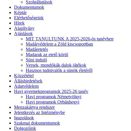
Szolgáltatások
Dokumentumok
Képtár
Elérhetőségeink
Hírek
Alapítvány
Ajánlások
MIT TANULTUNK A 2025-2026-ös tanévben
Madárvédelem a Zöld kiscsoportban
Madáretetés
Madarak az etető körül
Süni induló
Versek, mondókák,dalok,játékok
Hasznos tudnivalók a sünök életéről
Közzététel
Álláshirdetések
Adatvédelem
Havi gyermekprogramok 2025-26 tanév
Havi programok Németvölgyi
Havi programok Orbánhegyi
Menzakártya rendszer
Jelentkezés az Intézménybe
Igazolások
Szakmai dokumentumok
Dolgozóink