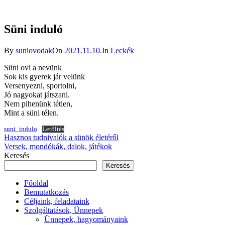
Süni induló
By
suniovodak
On
2021.11.10.
In
Leckék
Süni ovi a nevünk
Sok kis gyerek jár velünk
Versenyezni, sportolni,
Jó nagyokat játszani.
Nem pihenünk tétlen,
Mint a süni télen.
suni_indulo
Letöltés
Bejegyzés
Hasznos tudnivalók a sünök életéről
Versek, mondókák, dalok, játékok
navigáció
Keresés
Keresés
Főoldal
Bemutatkozás
Céljaink, feladataink
Szolgáltatások, Ünnepek
Ünnepek, hagyományaink