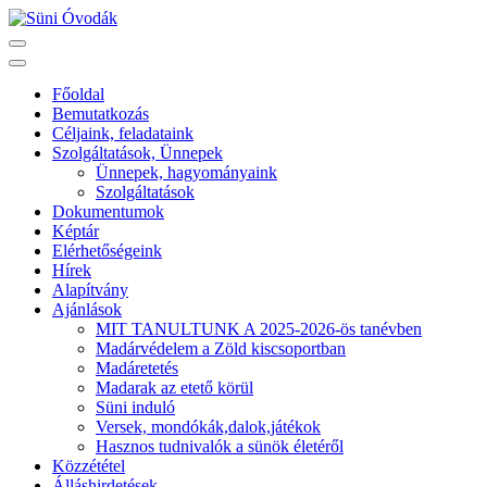
Skip
to
Süni Óvodák
Villaépület a város szívében
content
(Press
Főoldal
Enter)
Bemutatkozás
Céljaink, feladataink
Szolgáltatások, Ünnepek
Ünnepek, hagyományaink
Szolgáltatások
Dokumentumok
Képtár
Elérhetőségeink
Hírek
Alapítvány
Ajánlások
MIT TANULTUNK A 2025-2026-ös tanévben
Madárvédelem a Zöld kiscsoportban
Madáretetés
Madarak az etető körül
Süni induló
Versek, mondókák,dalok,játékok
Hasznos tudnivalók a sünök életéről
Közzététel
Álláshirdetések