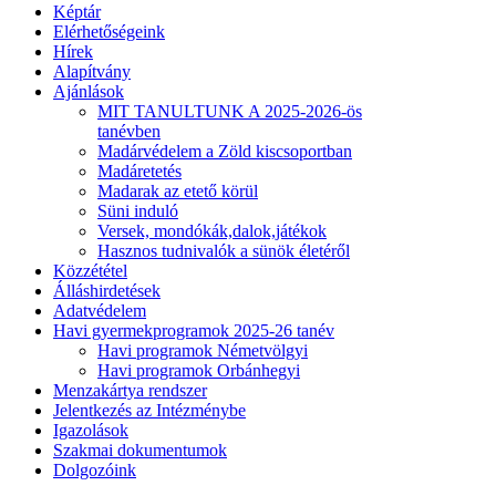
Képtár
Elérhetőségeink
Hírek
Alapítvány
Ajánlások
MIT TANULTUNK A 2025-2026-ös
tanévben
Madárvédelem a Zöld kiscsoportban
Madáretetés
Madarak az etető körül
Süni induló
Versek, mondókák,dalok,játékok
Hasznos tudnivalók a sünök életéről
Közzététel
Álláshirdetések
Adatvédelem
Havi gyermekprogramok 2025-26 tanév
Havi programok Németvölgyi
Havi programok Orbánhegyi
Menzakártya rendszer
Jelentkezés az Intézménybe
Igazolások
Szakmai dokumentumok
Dolgozóink